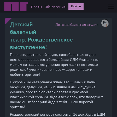
Войти
Посты
Объявления
Детский
Детская балетная студия
балетный
театр. Рождественское
выступление!
По очень длительной паузе, наша балетная студия
опять возвращается в бользой зал ДДМ Улита, и мы
можем на наше выступление пригласить не только
родителей учеников, но и вас — дорогие наши и
любимы зрители!
С огромным нетерпение ждем вас — мамы и папы,
бабушки, дедушки, наши бывшие и наши будущие
ученицу, просто любители балета и красивой
классической музыки. Ждем всех всех, кто подержит
наших юных балерин! Ждем тебя — наш дорогой
зритель!
Рождественский концерт состоится 16 декабря, в ДДМ