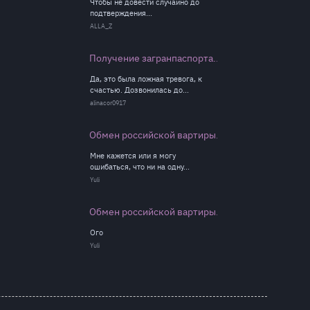
Чтобы не довести случайно до
подтверждения...
ALLA_Z
Получение загранпаспорта...
Да, это была ложная тревога, к
счастью. Дозвонилась до...
alinacor0917
Обмен российской вартиры...
Мне кажется или я могу
ошибаться, что ни на одну...
Yuli
Обмен российской вартиры...
Ого
Yuli