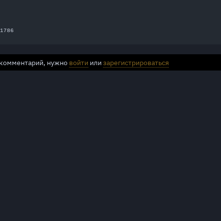
1786
 комментарий, нужно
войти
или
зарегистрироваться