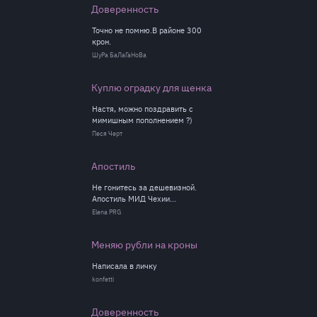
Доверенность
Точно не помню.В районе 300
крон.
ШуРа БаЛаГаНоВа
Куплю оградку для щенка
Настя, можно поздравить с
мимишным пополнением ?)
Песя Черт
Апостиль
Не гонитесь за дешевизной.
Апостиль МИД Чехии...
Elena PRG
Меняю рубли на кроны
Написала в личку
konfetti
Доверенность