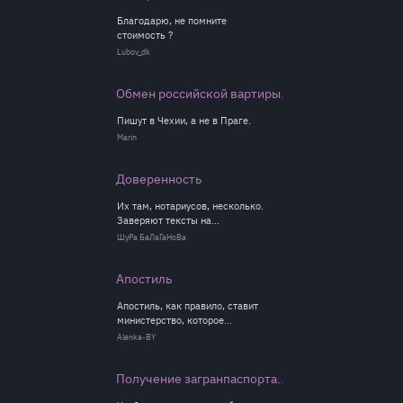
Благодарю, не помните
стоимость ?
Lubov_dk
Обмен российской вартиры...
Пишут в Чехии, а не в Праге.
Marin
Доверенность
Их там, нотариусов, несколько.
Заверяют тексты на...
ШуРа БаЛаГаНоВа
Апостиль
Апостиль, как правило, ставит
министерство, которое...
Alenka-BY
Получение загранпаспорта...