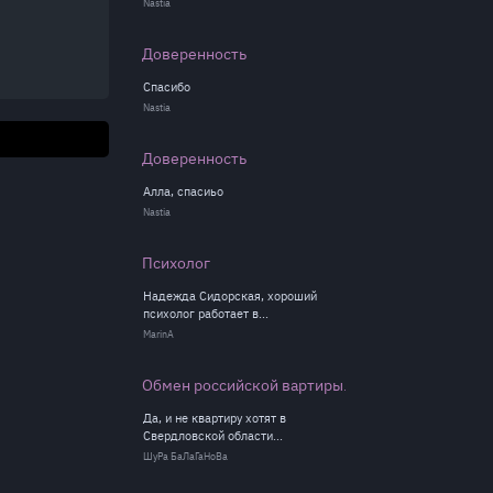
Nastia
Доверенность
Спасибо
Nastia
Доверенность
Алла, спасиьо
Nastia
Психолог
Надежда Сидорская, хороший
психолог работает в...
MarinА
Обмен российской вартиры...
Да, и не квартиру хотят в
Свердловской области...
ШуРа БаЛаГаНоВа