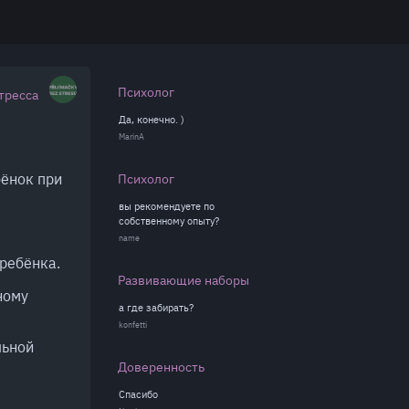
Психолог
стресса
Да, конечно. )
MarinА
бёнок при
Психолог
вы рекомендуете по
собственному опыту?
name
 ребёнка.
Развивающие наборы
ному
а где забирать?
konfetti
льной
Доверенность
Спасибо